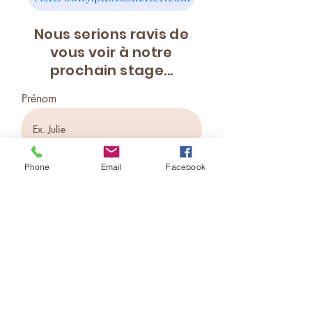
Nous serions ravis de
vous voir à notre
prochain stage...
Prénom
Nom de famille
Phone
Email
Facebook
E-mail
Téléphone